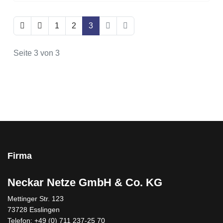
1
2
3
Seite 3 von 3
Firma
Neckar Netze GmbH & Co. KG
Mettinger Str. 123
73728 Esslingen
Telefon: +49 (0) 711 237-25 70